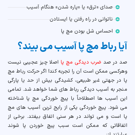
صدای «ترق» یا «پاره شدن» هنگام آسیب
ناتوانی در راه رفتن یا ایستادن
احساس شل بودن مچ پا
آیا رباط مچ پا آسیب می بیند؟
صد در صد
ضرب دیدگی مچ پا
اصلا چیز عجیبی نیست
وهرکسی ممکن است آن را تجربه کند! اگر حرکت رباط مچ
پا در جهتی غیر طبیعی، کشیدگی بیش از حد یا پارگی
منجر به آسیب دیدگی رباط های شما خواهد شد. تمامی
این آسیب ها اصطلاحاً با پیچ خوردگی مچ پا شناخته
می شود. پیچ خوردگی یکی از رایج ترین آسیب های مچ
پا است و می تواند در هر سنی اتفاق بیفتد. برخی از
اتفاقاتی که ممکن است سبب پیچ خوردن پا شوند
عبارتند از: