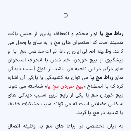
ارسال
رباط مچ پا
نوار محکم و انعطاف پذیری از جنس بافت
قدرت گرفته از
همیارسیستم
همبند است که استخوان های مچ را به ساق پا وصل می
کند. وظیفه اصلی این رباط، ثبات مفصل مچ پا و
پیشگیری از پیچ خوردن، خم شدن یا انحراف استخوان
های درگیر در این ناحیه می باشد. از انواع آسیب دیدگی
های
رباط مچ پا
می توان به کشیدگی یا پارگی آن اشاره
کرد که با اصطلاح «
پیچ خوردن مچ پا
» شناخته می شود.
پیچ خوردن مچ پا یکی از رایج ترین آسیب دیدگی های
اسکلتی عضلانی است که می تواند سبب مشکلات خفیف
یا شدید در مچ پا گردد.
به بیان تخصصی تر، رباط های مچ پا، وظیفه اتصال