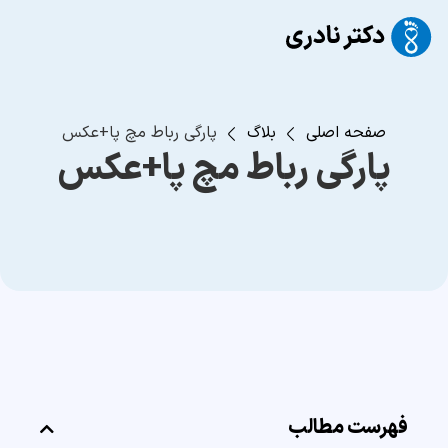
صفحه اصلی
بلاگ
پارگی رباط مچ پا+عکس
پارگی رباط مچ پا+عکس
فهرست مطالب