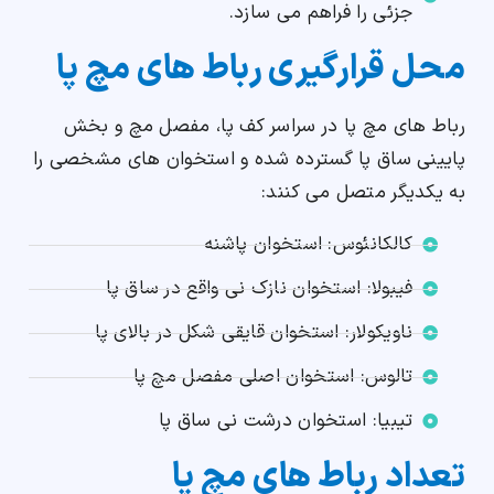
جزئی را فراهم می سازد.
محل قرارگیری رباط های مچ پا
رباط های مچ پا در سراسر کف پا، مفصل مچ و بخش
پایینی ساق پا گسترده شده و استخوان های مشخصی را
به یکدیگر متصل می کنند:
کالکانئوس: استخوان پاشنه
فیبولا: استخوان نازک نی واقع در ساق پا
ناویکولار: استخوان قایقی شکل در بالای پا
تالوس: استخوان اصلی مفصل مچ پا
تیبیا: استخوان درشت نی ساق پا
تعداد رباط های مچ پا