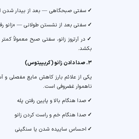
✓
سفتی صبحگاهی — بعد از بیدار شدن ا
✓
سفتی بعد از نشستن طولانی — «زانو رف
✓
در آرتروز زانو، سفتی صبح معمولاً کمتر از ۳۰ دقیقه است — این یکی از تفاوت‌ه
بکشد.
۳. صدا دادن زانو (کریپیتوس)
یکی از علائم بارز کاهش مایع مفصلی و 
ناهموار غضروفی است.
✓
صدا هنگام بالا و پایین رفتن پله
✓
صدا هنگام خم و راست کردن زانو
✓
احساس ساییده شدن یا سنگینی