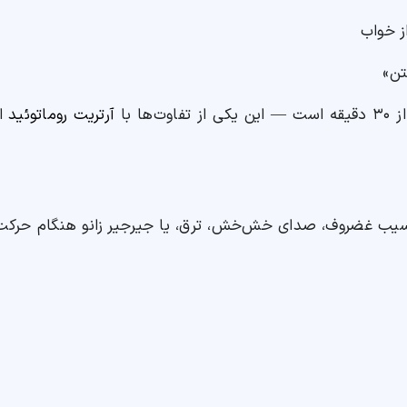
ز خواب
تن»
ا با
آرتریت روماتوئید
ا
آسیب غضروف، صدای خش‌خش، ترق، یا جیر‌جیر زانو هنگام حر