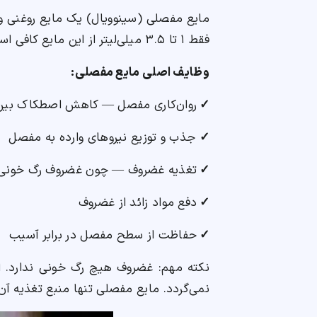
مایع مفصلی (سینوویال) یک مایع روغنی و
فقط ۱ تا ۳.۵ میلی‌لیتر از این مایع کافی است تا غضروف‌ها بدون اصطکاک روی هم بلغزند.
وظایف اصلی مایع مفصلی:
✓
روان‌کاری مفصل — کاهش اصطکاک بی
✓
جذب و توزیع نیروهای وارده به مفصل
✓
تغذیه غضروف — چون غضروف رگ خونی ندا
✓
دفع مواد زائد از غضروف
✓
حفاظت از سطح مفصل در برابر آسیب
نکته مهم: غضروف هیچ رگ خونی ندارد. ا
نمی‌گردد. مایع مفصلی تنها منبع تغذیه آ