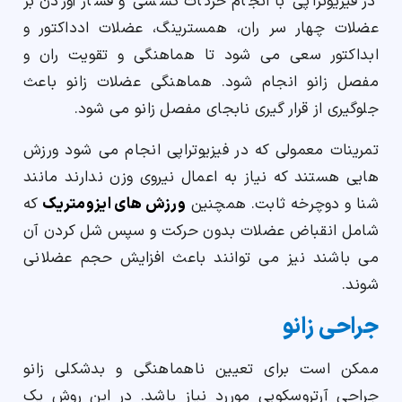
در فیزیوتراپی با انجام حرکات کششی و فشار آوردن بر
عضلات چهار سر ران، همسترینگ، عضلات ادداکتور و
ابداکتور سعی می شود تا هماهنگی و تقویت ران و
مفصل زانو انجام شود. هماهنگی عضلات زانو باعث
جلوگیری از قرار گیری نابجای مفصل زانو می شود.
تمرینات معمولی که در فیزیوتراپی انجام می شود ورزش
هایی هستند که نیاز به اعمال نیروی وزن ندارند مانند
شنا و دوچرخه ثابت. همچنین
ورزش های ایزومتریک
که
شامل انقباض عضلات بدون حرکت و سپس شل کردن آن
می باشند نیز می توانند باعث افزایش حجم عضلانی
شوند.
جراحی زانو
ممکن است برای تعیین ناهماهنگی و بدشکلی زانو
جراحی آرتروسکوپی موررد نیاز باشد. در این روش یک