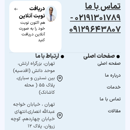
تماس با ما
دریافت
02191301789 -
نوبت آنلاین
هم اکنون نوبت
۰۹۱۲۹۶۴۳۸۰۷
خود را به صورت
آنلاین دریافت
کنید
صفحات اصلی
ارتباط با ما
صفحه اصلی
تهران، بزرگراه ارتش،
موحد دانش (اقدسیه)
درباره ما
بین نسترن و سباری،
پلاک ۵۵ ( محله
خدمات
کاشانک)
تماس با ما
تهران ، خیابان خواجه
مقالات
عبدالله انصاری،انتهای
خیابان چهاردهم، کوچه
زروان، پلاک ۱۲