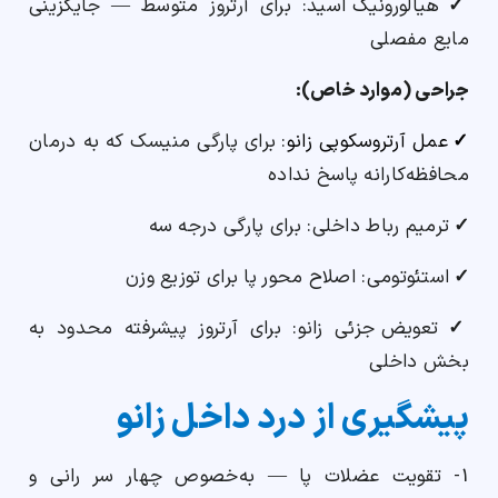
✓
هیالورونیک اسید: برای آرتروز متوسط — جایگزینی
مایع مفصلی
جراحی (موارد خاص):
✓
عمل آرتروسکوپی زانو
: برای پارگی منیسک که به درمان
محافظه‌کارانه پاسخ نداده
✓
ترمیم رباط داخلی: برای پارگی درجه سه
✓
استئوتومی: اصلاح محور پا برای توزیع وزن
✓
تعویض جزئی زانو: برای آرتروز پیشرفته محدود به
بخش داخلی
پیشگیری از درد داخل زانو
1- تقویت عضلات پا — به‌خصوص چهار سر رانی و