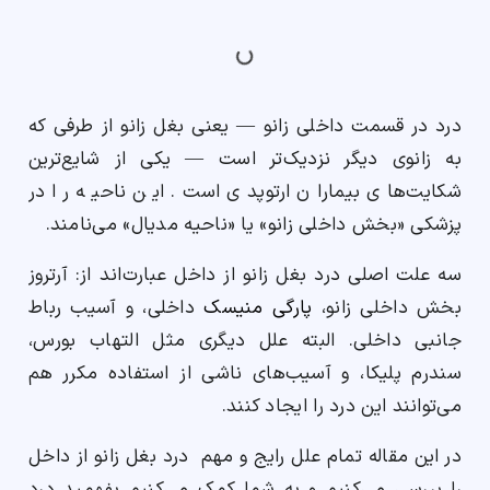
ارسال
درد در قسمت داخلی زانو — یعنی بغل زانو از طرفی که
قدرت گرفته از
همیارسیستم
به زانوی دیگر نزدیک‌تر است — یکی از شایع‌ترین
شکایت‌های بیماران ارتوپدی است. این ناحیه را در
پزشکی «بخش داخلی زانو» یا «ناحیه مدیال» می‌نامند.
سه علت اصلی درد بغل زانو از داخل عبارت‌اند از: آرتروز
بخش داخلی زانو،
پارگی منیسک
داخلی، و آسیب رباط
جانبی داخلی. البته علل دیگری مثل التهاب بورس،
سندرم پلیکا، و آسیب‌های ناشی از استفاده مکرر هم
می‌توانند این درد را ایجاد کنند.
در این مقاله تمام علل رایج و مهم درد بغل زانو از داخل