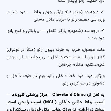
درد خفیف، زانو پایدار است
✓
درجه دو (متوسط): پارگی جزئی رباط — درد شدید،
ورم، لقی خفیف زانو با حرکت دادن دستی
✓
درجه سه (شدید): پارگی کامل — بی‌ثباتی واضح زانو،
درد شدید
علت معمول: ضربه به طرف بیرون زانو (مثلاً در فوتبال)
که زانو را به سمت داخل می‌پیچاند، یا پیچش
غیرمستقیم هنگام چرخش.
ویژگی درد: درد خط داخلی زانو، ورم در طرف داخل، و
دشواری در خم کردن زانو.
به نقل از:
Cleveland Clinic – مرکز پزشکی کلیولند
—
آسیب رباط جانبی داخلی (MCL) آسیب رایجی است.
بیشتر در افرادی که ورزش‌هایی مثل فوتبال، بسکتبال، و