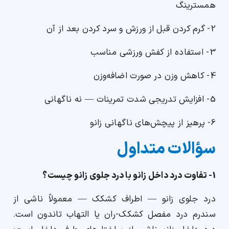
همسترینگ
2- گرم کردن قبل از ورزش و سرد کردن بعد از آن
3- استفاده از کفش ورزشی مناسب
4- کاهش وزن در صورت اضافه‌وزن
5- افزایش تدریجی شدت تمرینات — نه ناگهانی
6- پرهیز از پیچش‌های ناگهانی زانو
سؤالات متداول
1- تفاوت درد داخل زانو با درد جلوی زانو چیست؟
درد جلوی زانو — اطراف کشکک — معمولاً ناشی از
سندرم درد مفصل کشکک-ران یا التهاب تاندون است.