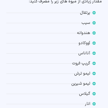
مقدار زیادی از میوه های زیر را مصرف کنید:
پرتقال
سیب
هندوانه
آووکادو
آناناس
گریپ فروت
لیمو ترش
لیمو شیرین
گیلاس
انار