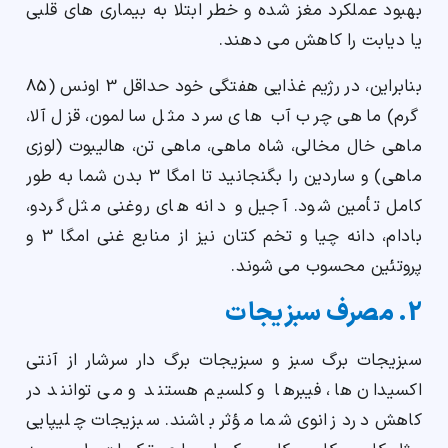
بهبود عملکرد مغز شده و خطر ابتلا به بیماری های قلبی
یا دیابت را کاهش می دهند.
بنابراین، در رژیم غذایی هفتگی خود حداقل 3 اونس (85
گرم) ماهی چرب آب های سرد مثل سالمون، قزل آلا،
ماهی خال مخالی، شاه ماهی، ماهی تن، هالیبوت (لوزی
ماهی) و ساردین را بگنجانید تا امگا 3 بدن شما به طور
کامل تأمین شود. آجیل و دانه های روغنی مثل گردو،
بادام، دانه چیا و تخم کتان نیز از منابع غنی امگا 3 و
پروتئین محسوب می شوند.
2. مصرف سبزیجات
سبزیجات برگ سبز و سبزیجات برگ دار سرشار از آنتی
اکسیدان ها، فیبرها و کلسیم هستند و می توانند در
کاهش درد زانوی شما مؤثر باشند. سبزیجات چلیپایی