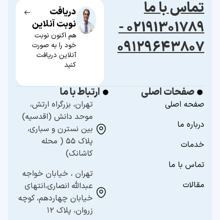
تماس با ما
دریافت
02191301789 -
نوبت آنلاین
هم اکنون نوبت
۰۹۱۲۹۶۴۳۸۰۷
خود را به صورت
آنلاین دریافت
کنید
صفحات اصلی
ارتباط با ما
صفحه اصلی
تهران، بزرگراه ارتش،
موحد دانش (اقدسیه)
درباره ما
بین نسترن و سباری،
پلاک ۵۵ ( محله
خدمات
کاشانک)
تماس با ما
تهران ، خیابان خواجه
مقالات
عبدالله انصاری،انتهای
خیابان چهاردهم، کوچه
زروان، پلاک ۱۲