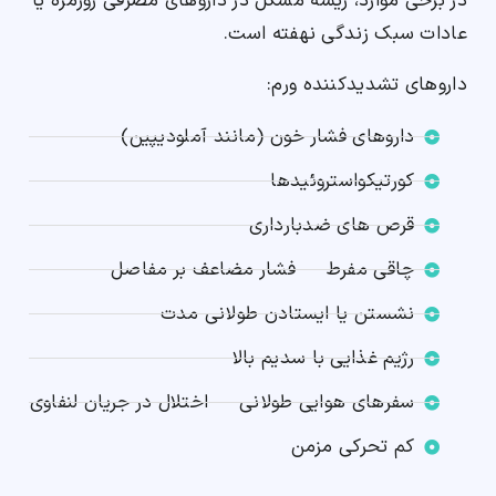
در برخی موارد، ریشه مشکل در داروهای مصرفی روزمره یا
عادات سبک زندگی نهفته است.
داروهای تشدیدکننده ورم:
داروهای فشار خون (مانند آملودیپین)
کورتیکواستروئیدها
قرص های ضدبارداری
چاقی مفرط — فشار مضاعف بر مفاصل
نشستن یا ایستادن طولانی مدت
رژیم غذایی با سدیم بالا
سفرهای هوایی طولانی — اختلال در جریان لنفاوی
کم تحرکی مزمن