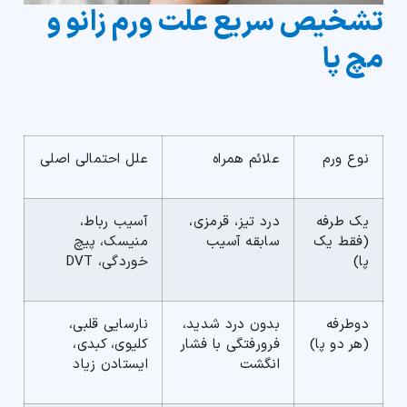
تشخیص سریع علت ورم زانو و
مچ پا
نوع ورم
علائم همراه
علل احتمالی اصلی
یک طرفه
درد تیز، قرمزی،
آسیب رباط،
(فقط یک
سابقه آسیب
منیسک، پیچ
پا)
خوردگی، DVT
دوطرفه
بدون درد شدید،
نارسایی قلبی،
(هر دو پا)
فرورفتگی با فشار
کلیوی، کبدی،
انگشت
ایستادن زیاد