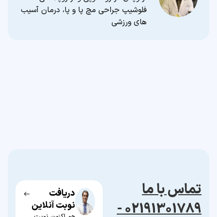
فلوشیپ جراحی مچ پا و پا، درمان آسیب
های ورزشی
تماس با ما
دریافت
02191301789 -
نوبت آنلاین
هم اکنون نوبت