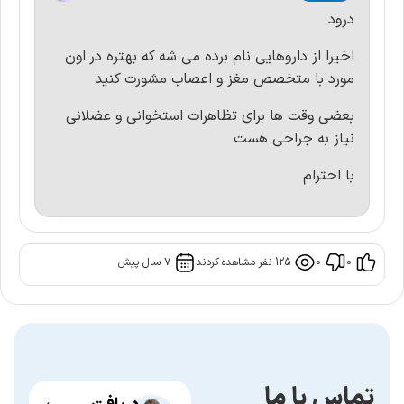
درود
اخيرا از داروهايى نام برده مى شه كه بهتره در اون
مورد با متخصص مغز و اعصاب مشورت كنيد
بعضى وقت ها براى تظاهرات استخوانى و عضلانى
نياز به جراحى هست
با احترام
0
0
125
نفر مشاهده کردند
۷ سال پیش
تماس با ما